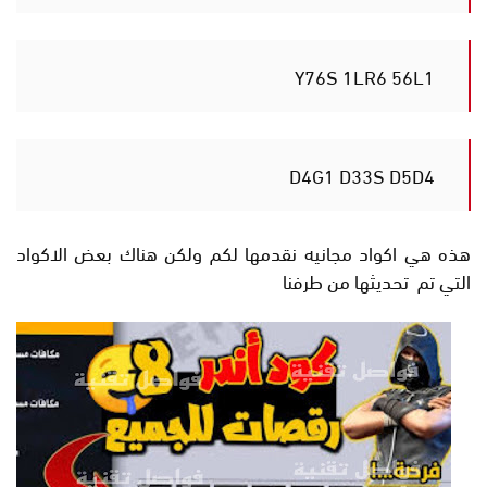
Y76S 1LR6 56L1
D4G1 D33S D5D4
هذه هي اكواد مجانيه نقدمها لكم ولكن هناك بعض الاكواد
التي تم تحديثها من طرفنا