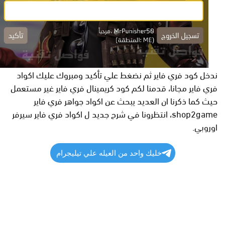
ندخل كود فري فاير ثم نضغط علي تأكيد ومبروك عليك اكواد
فري فاير مجانا، قدمنا لكم كود كريمينال فري فاير غير مستعمل
حيث كما ذكرنا ان العديد يبحث عن اكواد جواهر فري فاير
shop2game، انتظرونا في شرح جديد ل اكواد فري فاير سيرفر
اوروبي.
خليك واحد من العيله علي تيليجرام