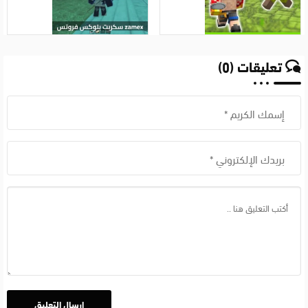
كرافت
Zamex
برابط
مباشر
اخر
تعليقات (0)
اصدار
للايفون