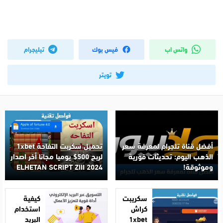
واتس اب
فيس بوك
تيليجرام
تويتر
أفضل قناة تلجرام لمعرفة سعر
تحميل سكربت التفاحة 1xbet
الذهب اليوم: تحديثات فورية
لربح 500$ يوميا مجانا أخر اصدار
وموثوقة!
2024 ELHETAN SCRIPT ZIII
سكريبت
كيفية
كراش
استخدام
1xbet
البريد