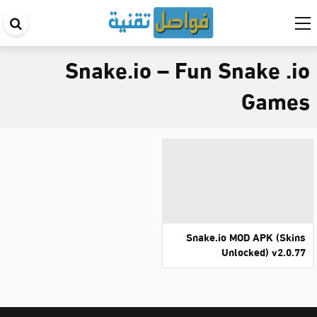
اب
في
Snake.io – Fun Snake .io
ال
Games
Snake.io MOD APK (Skins
Unlocked) v2.0.77