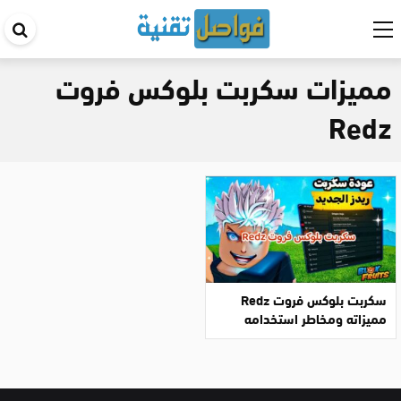
اب
في
مميزات سكربت بلوكس فروت
ال
Redz
سكربت بلوكس فروت Redz
مميزاته ومخاطر استخدامه