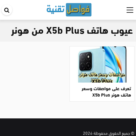
اب
في
عيوب هاتف X5b Plus من هونر
ال
تعرف على مواصفات وسعر
هاتف هونر X5b Plus
© جميع الحقوق محفوظة 2026