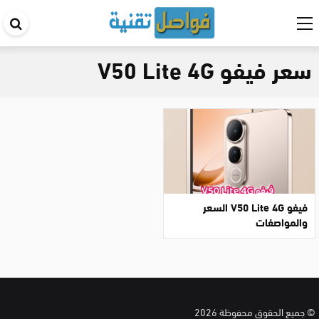
اب
في
سعر فيفو V50 Lite 4G
ال
فيفو V50 Lite 4G السعر
والمواصفات
© جميع الحقوق محفوظة 2026