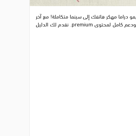
 اكتشف كيف يحوّل تطبيق سيمو دراما مهكر هاتفك إلى سينما متكاملة! مع آخر
تحديث للنسخة المهكرة، ستحصل على وصول مجاني لأكبر مكتبة أفلام ومسلسلات، بث حيّ للرياضة بدون إعلانات، ودعم كامل لمحتوى premium. نقدم لك الدليل