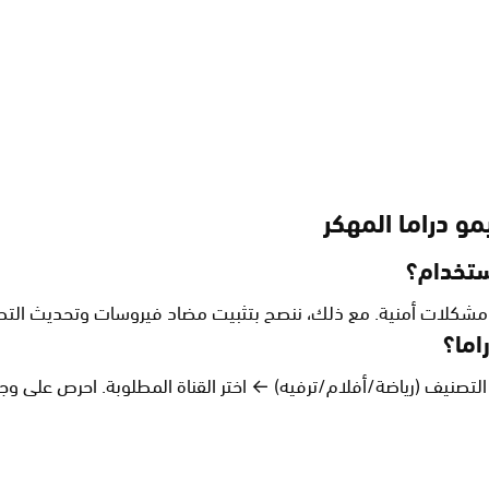
و دراما المهكر
ستخدام؟
اما؟
 التصنيف (رياضة/أفلام/ترفيه) ← اختر القناة المطلوبة. احرص على وج