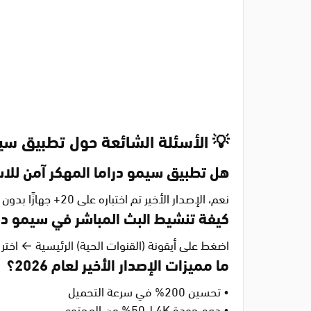
💡 الأسئلة الشائعة حول تطبيق سيم
هل تطبيق سيمو دراما المهكر آمن للا
نعم، الإصدار الأخير تم اختباره على 20+ جهازًا بدون مشكلات أمنية. مع ذلك، ننصح بتثبيت مضاد فيروسات وتحديث التطبيق من مصادر موثوقة فقط.
كيفة تنشيط البث المباشر في سيمو در
اضغط على أيقونة (القنوات الحية) الرئيسية ← اختر
ما مميزات الإصدار الأخير لعام 2026؟
• تحسين 200% في سرعة التحميل
• دعم جودة 4K لـ 50% من المحتوى