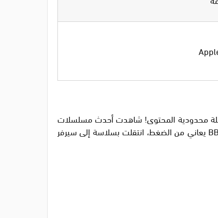
مشكلة محدودية المحتوى! شاهدت أحدث مسلسلات
نتفليكس بدون دفع سنت واحد. خاصية السيرفرات المتعددة أنقذتني أثناء مباريات كأس العالم – عندما كان سيرفر BBC يعاني من الضغط، انتقلت بسلاسة إلى سيرفر