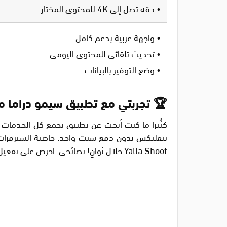
• دقة تصل إلى 4K للمحتوى المختار
• واجهة عربية بدعم كامل
• تحديث تلقائي للمحتوى اليومي
• وضع التوفير بالبيانات
🏆 تجربتي مع تطبيق سيمو دراما م
كثُيرًا ما كنت أبحث عن تطبيق يجمع كل الخدم
Yalla Shoot خلال ثوانٍ! نصائحي: احرص على تفعيل وضع الجودة التلقائية أثناء البث الخارجي لتجنب استهلاك البيانات.