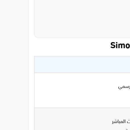
 المباشر
مة