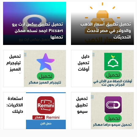
تحميل تطبيق أسعار الذهب
تحميل تطبيق بيكس ارت برو
والدولار في مصر لأحدث
Picsart اجمد نسخه ممكن
التحديثات
تحملها
دليل
تحميل
تحميل
تيليجرام
أوقات
المميز
الصلاة
آخر
مع
إصدار
الأذان
2025
في
تحميل
استعادة
الجزائر
تطبيق
الذكريات:
بدون
سيمو
دليلك
نت:
دراما
الشامل
تطبيقك
اخر
لتحميل
الدائم
تحديث
برنامج
للعبادة
Remini
Simo