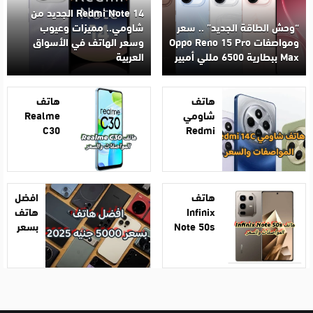
Redmi Note 14 الجديد من
“وحش الطاقة الجديد” .. سعر
شاومي.. مميزات وعيوب
ومواصفات Oppo Reno 15 Pro
وسعر الهاتف في الأسواق
Max ببطارية 6500 مللي أمبير
العربية
هاتف
هاتف
شاومي
Realme
C30
Redmi
14C
المواصفات
المواصفات
والسعر
والسعر
هاتف
افضل
Infinix
هاتف
Note 50s
بسعر
المواصفات
5000
والسعر
جنيه
2025