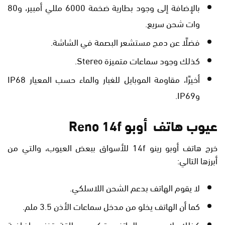
بالإضافة إلى وجود بطارية ضخمة 6000 مللي أمبير، و80
وات شحن سريع.
فضلًا عن دمج مستشعر البصمة في الشاشة.
كذلك وجود سماعات متميزة Stereo.
أخيرًا، مقاومة الموبايل للغبار والماء حسب المعيار IP68
وIP69.
عيوب هاتف أوبو Reno 14f
خرج هاتف أوبو رينو 14f للأسواق ببعض العيوب، والتي من
أبرزها التالي:
لا يقوم الهاتف بدعم الشحن اللاسلكي.
كما أن الهاتف يخلو من مدخل سماعات الأذن 3.5 ملم.
كذلك لا يسمح الهاتف بتركيب بطاقة تخزين إضافية