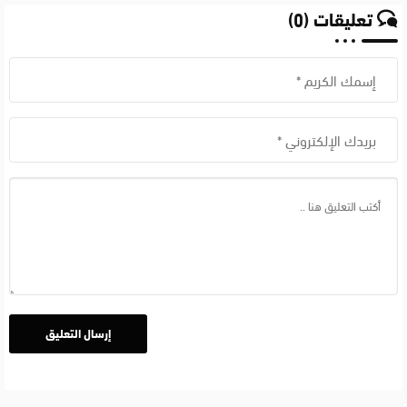
تعليقات (0)
Fruits
Items
value
جربها
الان
بالعربي